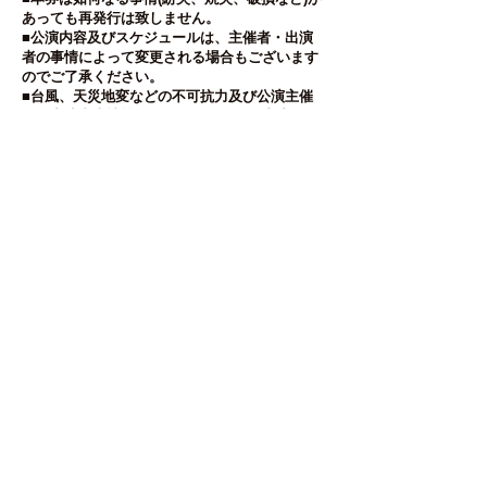
あっても再発行は致しません。
■公演内容及びスケジュールは、主催者・出演
者の事情によって変更される場合もございます
のでご了承ください。
■台風、天災地変などの不可抗力及び公演主催
側や出演者事情等により、イベントの中止･日程
変更が発生する場合があります。
■公演が中止・延期になった場合、当該チケッ
ト(チケット本券および各種手数料券)の券面金
額以外の費用(交通費、宿泊費、通信費、送料
等)の
払戻しは行いません。
■イベント当日の天候及び他の不可抗力による
興業中止の場合は、一切払戻しは致しませんの
で、ご了承ください。
■会場内ではお手荷物の盗難、紛失には十分ご
注意下さい。
■会場内外で係員の指示及び注意事項に従わず
生じた事故、盗難、紛失等につきましては、主
催者、アーティストは一切その責任を負いませ
ん。
YUMETOMO