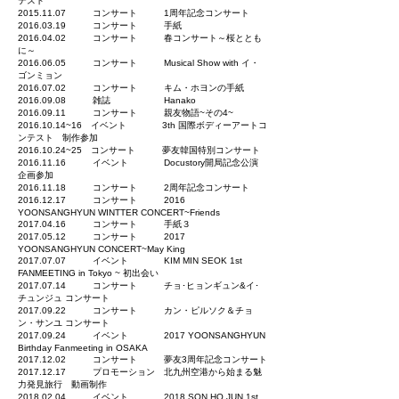
テスト
2015.11.07
コンサート 1周年記念コンサート
2016.03.19
コンサート 手紙
2016.04.02
コンサート 春コンサート～桜ととも
に～
2016.06.05
コンサート Musical Show with イ・
ゴンミョン
2016.07.02
コンサート キム・ホヨンの手紙
2016.09.08
雑誌 Hanako
2016.09.11
コンサート 親友物語~その4~
2016.10.14
~16 イベント 3th 国際ボディーアートコ
ンテスト 制作参加
2016.10.24
~25 コンサート 夢友韓国特別コンサート
2016.11.16
イベント Docustory開局記念公演
企画参加
2016.11.18
コンサート 2周年記念コンサート
2016.12.17
コンサート 2016
YOONSANGHYUN WINTTER CONCERT~Friends
2017.04.16
コンサート 手紙３
2017.05.12
コンサート 2017
YOONSANGHYUN CONCERT~May King
2017.07.07
イベント KIM MIN SEOK 1st
FANMEETING in Tokyo ~ 初出会い
2017.07.14
コンサート チョ･ヒョンギュン&イ･
チュンジュ コンサート
2017.09.22
コンサート カン・ピルソク＆チョ
ン・サンユ コンサート
2017.09.24
イベント 2017 YOONSANGHYUN
Birthday Fanmeeting in OSAKA
2017.12.02
コンサート 夢友3周年記念コンサート
2017.12.17
プロモーション 北九州空港から始まる魅
力発見旅行 動画制作
2018.02.04
イベント 2018 SON HO JUN 1st