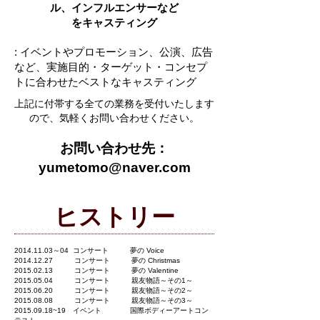
ル、インフルエンサーなど
をキャスティング
: イベントやプロモーション、公演、広告
など、実施目的・ターゲット・コンセプ
トに合わせたベストなキャスティング
上記に付帯する全ての業務を受付いたします
ので、気軽くお問い合わせください。
お問い合わせ先：
yumetomo@naver.com
ヒストリー
2014.11.03
～04 コンサート 夢の Voice
2014.12.27
コンサート 夢の Christmas
2015.02.13
コンサート 夢の Valentine
2015.05.04
コンサート 親友物語～その1～
2015.06.20
コンサート 親友物語～その2～
2015.08.08
コンサート 親友物語～その3～
2015.09.18
~19 イベント 国際ボディーアートコン