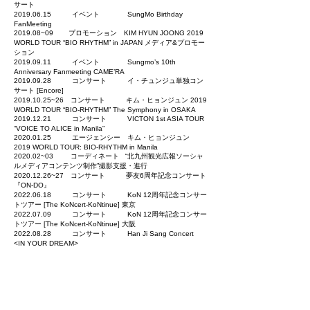
サート
2019.06.15
イベント
SungMo Birthday
FanMeeting
2019.08~09
プロモーション KIM HYUN JOONG 2019
WORLD TOUR “BIO RHYTHM” in JAPAN メディア&プロモー
ション
2019.09.11
イベント
Sungmo’s 10th
Anniversary Fanmeeting CAME’RA
2019.09.28
コンサート
イ・チュンジュ単独コン
サート [Encore]
2019.10.25
~26
コンサート
キム・ヒョンジュン 2019
WORLD TOUR “BIO-RHYTHM” The Symphony in OSAKA
2019.12.21
コンサート
VICTON 1st ASIA TOUR
“VOICE TO ALICE in Manila”
2020.01.25
エージェンシー キム・ヒョンジュン
2019 WORLD TOUR: BIO-RHYTHM in Manila
2020.02~03 コーディネート “北九州観光広報ソーシャ
ルメディアコンテンツ制作”撮影支援・進行
2020.12.26
~27 コンサート
夢友6周年記念コンサート
『ON-DO』
2022.06.18
コンサート
KoN 12周年記念コンサー
トツアー [The KoNcert-KoNtinue] 東京
2022.07.09
コンサート
KoN 12周年記念コンサー
トツアー [The KoNcert-KoNtinue] 大阪
2022.08.28
コンサート
Han Ji Sang Concert
<IN YOUR DREAM>
2022.09.17
コンサート
KoN 12주년 기념 콘서트
투어 [The KoNcert-KoNtinue] 서울
2022.09.25
コンサート
イ・チュンジュのピクニ
ック
2022.09.13
~19 キャスティング 『music & talk
collection』キャスティング協力