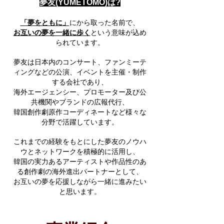
夢友(YUMETOMO)は?
「夢をともに」
にから取った名前で、
お互いの夢を一緒に歩く
という意味が込め
られています。
夢友は日本内のコンサート、ファンミーテ
ィングなどの公演、イベントを主催・制作
する会社であり、
海外エージェンシー、プロモーター及び公
共機関やブランドの広報代行、
韓国創作劇原作コーディネートなど様々な
分野で活躍しています。
これまでの経験をもとにした夢友のノウハ
ウとネットワークを積極的に活用し、
韓国の実力あるアーティストや作品性のあ
る創作劇の海外進出パートナーとして、
お互いの夢を応援しながら一緒に進みたい
と思います。