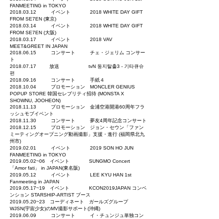
FANMEETING in TOKYO
2018.03.12
イベント 2018 WHITE DAY GIFT
FROM SE7EN (東京)
2018.03.14
イベント 2018 WHITE DAY GIFT
FROM SE7EN (大阪)
2018.03.17
イベント 2018 VAV
MEET&GREET IN JAPAN
2018.06.15
コンサート チェ・ジェリム コンサー
ト
2018.07.17
放送 tvN 둥지탈출3 - 기타큐슈
편
2018.09.16
コンサート 手紙４
2018.10.04
プロモーション MONCLER GENIUS
POPUP STORE 韓国セレブリティ招待 (MONSTA X
SHOWNU, JOOHEON)
2018.11.13
プロモーション 金浦空港開港60周年フラ
ッシュモブイベント
2018.11.30
コンサート 夢友4周年記念コンサート
2018.12.15
プロモーション ジョン・セウン「ファン
ミーティングオープニング動画撮影」支援・進行 (福岡県北九
州市)
2019.02.01
イベント
2019 SON HO JUN
FANMEETING in TOKYO
2019.05.02
~06
イベント
SUNGMO Concert
「Amor fati」 in JAPAN(東名阪)
2019.05.12
イベント
LEE KYU HAN 1st
Fanmeeting in JAPAN
2019.05.17
~19
イベント
KCON2019JAPAN コンベ
ンション STARSHIP-ARTIST ブース
2019.05.20
~23
コーディネート ガールズグループ
WJSN(宇宙少女)のMV撮影サポート(沖縄)
2019.06.09
コンサート
イ・チュンジュ単独コン