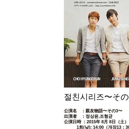
절친시리즈〜その
公演名 ：親友物語〜その3〜
出演者 ：정상윤,조형균
公演日時 ：2015年 8月 8日（土）
1회(낮): 14:00（개장13：3