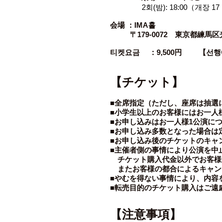
2회(밤): 18:00（개장 17
会場 ：IMA홀
〒179-0072 東京都練馬区光
티켓요금 ：9,500円 【선행예약
【チケット】
■全席指定（ただし、座席は抽選
■小学生以上のお客様にはお一人
■お申し込みはお一人様1公演につ
■お申し込み多数となった場合は
■お申し込み後のチケットのキャ
■主催者側の事情により公演を中
チケット購入代金以外でお客様
またお客様の都合によるキャン
■やむを得ない事情により、内容
■転売目的のチケット購入はご遠
【
注意事項
】