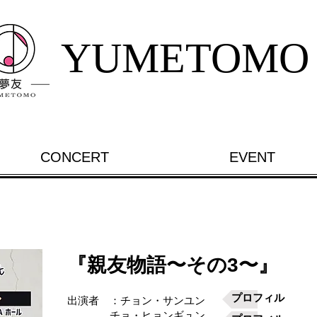
YUMETOMO
CONCERT
EVENT
『親友物語〜その3〜』
プロフィル
出演者 ：チョン・サンユン
チョ・ヒョンギュン