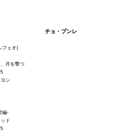
チョ・プンレ
ルフェオ)
ュ、月を撃つ
5
・ヨン
世編-
ラッド
5