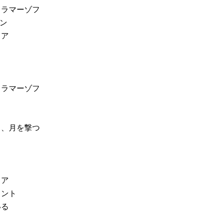
カラマーゾフ
ヨン
リア
カラマーゾフ
ュ、月を撃つ
リア
タント
いる