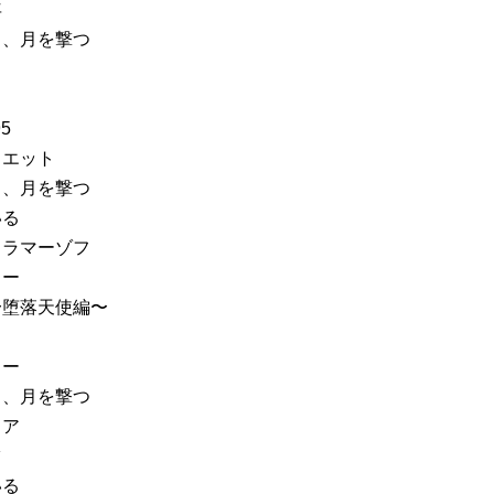
年
ュ、月を撃つ
5
リエット
ュ、月を撃つ
いる
カラマーゾフ
リー
て〜堕落天使編〜
リー
ュ、月を撃つ
リア
ツ
いる