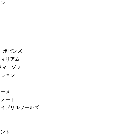
カン
ロ
ー ポピンズ
ウィリアム
カラマーゾフ
ーション
レーヌ
・ノート
・エイプリルフールズ
ロ
タント