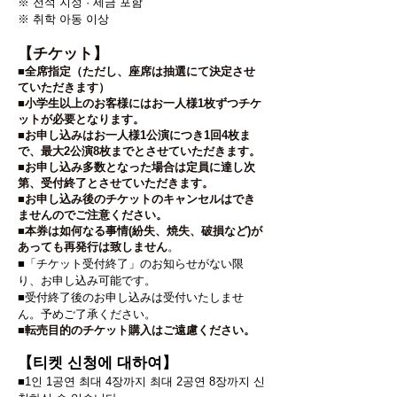
※ 전석 지정 · 세금 포함
※ 취학 아동 이상
【チケット】
■全席指定（ただし、座席は抽選にて決定させ
ていただきます）
■小学生以上のお客様にはお一人様1枚ずつチケ
ットが必要となります。
■お申し込みはお一人様1公演につき1回4枚ま
で、最大2公演8枚までとさせていただきます。
■お申し込み多数となった場合は定員に達し次
第、受付終了とさせていただきます。
■お申し込み後のチケットのキャンセルはでき
ませんのでご注意ください。
■本券は如何なる事情(紛失、焼失、破損など)が
あっても再発行は致しません
。
■「チケット受付終了」のお知らせがない限
り、お申し込み可能です。
■受付終了後のお申し込みは受付いたしませ
ん。予めご了承ください。
■転売目的のチケット購入はご遠慮ください。
【
티켓 신청에 대하여
】
■1인 1공연 최대 4장까지 최대 2공연 8장까지 신