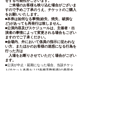
をする可能性がございます。
ご来場のお客様も映り込む場合がございま
すので予めご了承のうえ、チケットのご購入
をお願いいたします。
■本券は如何なる事情(紛失、焼失、破損な
ど)があっても再発行は致しません。
■公演内容及びスケジュールは、主催者・出
演者の事情によって変更される場合もござい
ますのでご了承ください。
■会場内、外において係員の指示に従われな
い方、またほかのお客様の迷惑になる行為を
行った方は
入場をお断りさせていただく場合がござい
ます。
■
公演が中止・延期になった場合、当該チケッ
ト(チケット本券および各種手数料券)の券面金
額以外の費用
(交通費、宿泊費、通信費、送料等)の払戻し
は行いません。
またお客様の都合によるキャン
セルは払戻致しかねます。
■台風、天災地変などの不可抗力及び公演主催
側や出演者事情等により、イベントの中止･日程
変更が発生する場合があります。
■イベント当日の天候及び他の不可抗力による
興業中止の場合は、一切払戻しは致しませんの