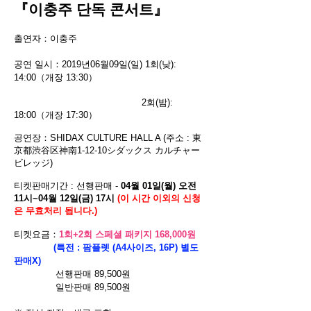
『이충주 단독 콘서트』
출연자：이충주
공연 일시：2019년06월09일(일) 1회(낮):
14:0
0（개장 13:30）
2회(밤):
18:00（개장 17:30）
공연장：SHIDAX CULTURE HALL A (주소 :
東
京都渋谷区神南1-12-10シダックス カルチャー
ビレッジ
)
​티켓판매기간 : 선행판매 -
04월 01일(월) 오전
11시~04월 12일(금) 17시
(이 시간 이외의 신청
은 무효처리 됩니다.)
티켓요금
：
1회+2회 스페셜 패키지 168,000원
(특전 : 팜플렛 (A4사이즈, 16P) 별도
판매X)
선행판매 89,500원
일반판매 89,500원