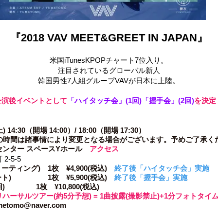
『2018 VAV MEET&GREET IN JAPAN』
米国iTunesKPOPチャート7位入り。
注目されているグローバル新人
韓国男性7人組グループVAVが日本に上陸。​
公演後イベントとして
「ハイタッチ会」(1回)「握手会」(2回)
を決定
14:30（開場 14:00）/ 18:00（開場 17:30）
の時間は諸事情により変更となる場合がございます。予めご了承く
センター スペースYホール
アクセス
5-5
ーティング) 1枚 ¥4,900(税込)
終了後「ハイタッチ会」実施
1枚 ¥5,900(税込)
終了後「握手会」実施
枚 ¥10,800(税込)
ハーサルツアー(約5分予想) =
1曲披露(撮影禁止)+1分フォトタイ
metomo@naver.com