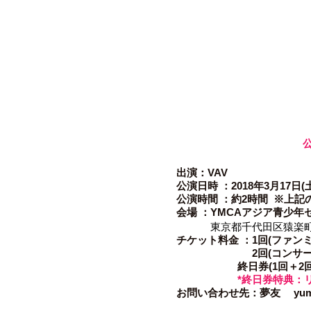
出演：VAV
公演日時 ：2018年3月17日(土) 
公演時間 ：約2時間
※上記
会場 ：
YMCAアジア青少年
東京都千代田区猿楽町 2-
チケット料金 ：
1回(ファンミ
2回(コンサート) 
終日券(1回＋2回) 1
*
終日券特典：リ
お問い合わせ先：
夢友
yu